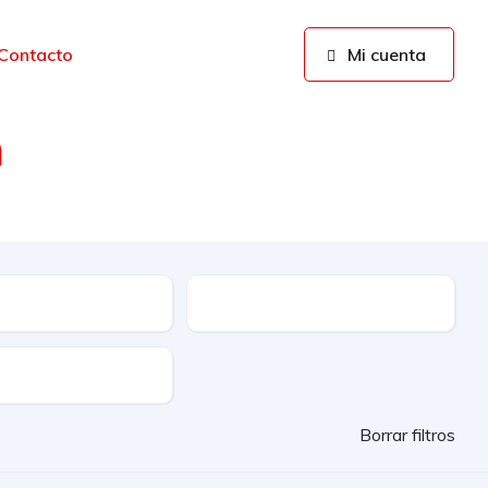
Contacto
Mi cuenta
n
da mano y ocasión
ble
Etiqueta
lidad
Borrar filtros