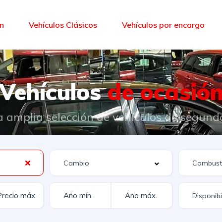
ón
Vehículos Clásicos
Vehículos por encargo
Vehículos
de ocasió
 amplia selección de vehículos de segun