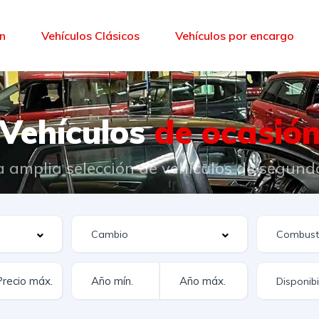
ón
Vehículos Clásicos
Vehículos por encargo
Vehículos
de ocasió
 amplia selección de vehículos de segun